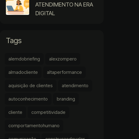
ATENDIMENTO NA ERA
DIGITAL
Tags
alemdobriefing
alexzompero
almadocliente
altaperformance
aquisição de clientes
atendimento
autoconhecimento
branding
cliente
competitividade
comportamentohumano
comunicação
construcaodevalor