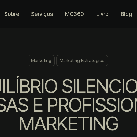
Sobre
Serviços
MC360
Livro
Blog
Marketing
Marketing Estratégico
ILÍBRIO SILENCI
AS E PROFISSIO
MARKETING